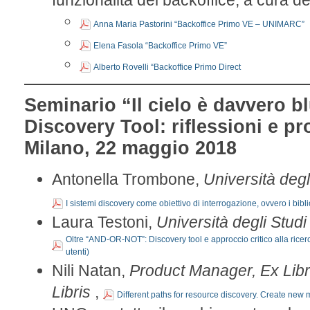
funzionalità del backoffice,
a cura d
Anna Maria Pastorini “Backoffice Primo VE – UNIMARC”
Elena Fasola “Backoffice Primo VE”
Alberto Rovelli “Backoffice Primo Direct
Seminario “
Il cielo è davvero b
Discovery Tool: riflessioni e pr
Milano, 22 maggio 2018
Antonella Trombone,
Università degl
I sistemi discovery come obiettivo di interrogazione, ovvero i biblio
Laura Testoni,
Università degli Stud
Oltre “AND-OR-NOT”: Discovery tool e approccio critico alla ricerca
utenti)
Nili Natan,
Product Manager, Ex Libr
Libris
,
Different paths for resource discovery. Create new m