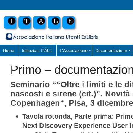
Home
Istituzioni ITALE
L'Associazione
Documentazione
Primo – documentazio
Seminario “
“Oltre i limiti e le d
nascosti e sirene (cit.)”.
Novità 
Copenhagen
“, Pisa, 3 dicembr
Tavola rotonda, Parte prima: Prim
Next Discovery Experience User I